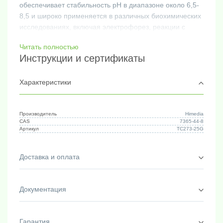
обеспечивает стабильность pH в диапазоне около 6,5-
8,5 и широко применяется в различных биохимических
исследованиях, включая электрофорез, реакции с
ферментами, культурные среды и другие процессы, где
Читать полностью
требуется поддержание определенного pH.
Инструкции и сертификаты
Молекулярная формула C6H15NO6S
Молекулярная масса. 229.25
Фасовка:
25 г
Характеристики
Производитель
Himedia
CAS
7365-44-8
Артикул
TC273-25G
Доставка и оплата
Документация
Гарантия