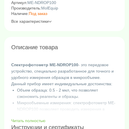
Артикул:
ME-NDROP100
Производитель:
MolEquip
Наличие:
Под заказ
Все характеристики
Описание товара
Спектрофотометр ME-NDROP100
- это передовое
устройство, специально разработанное для точного и
удобного измерения образцов в микрообъеме.
Данный прибор имеет индивидуальные достоинства:
Объем образца: 0.5 - 2 мкл, что позволяет
сэкономить реагенты и образцы.
Микрообъемные измерения: спектрофотометр ME-
NDROP100 позволяет проводить измерения в
микрообъеме, что позволяет сэкономить реагенты и
Читать полностью
образцы, а также упрощает процесс подготовки
Инструкции и сертификаты
образцов.