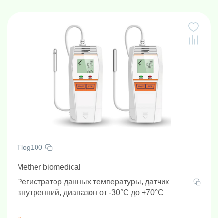
2 двери:
обеспечивают удобный доступ к обеим камерам.
Морозильник MDF-25V358 является надежным и
эффективным решением для хранения образцов,
обеспечивая высокий уровень безопасности и удобства
использования. Срок гарантии - 2 года.
Tlog100
Mether biomedical
Регистратор данных температуры, датчик
внутренний, диапазон от -30°C до +70°C