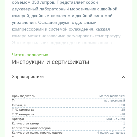
объемом 358 литров. Представляет собой
двухдверный лабораторный морозильник с двойной
камерой, двойным дисплеем и двойной системой
управления. Оснащен двумя отдельными
компрессорами и системой охлаждения, каждая
камера может независимо регулировать температуру.
Этот морозильник подходит для использования в
исследовательских институтах и биологических
Читать полностью
лабораториях.
Инструкции и сертификаты
Основные характеристики:
Знаменитый надежный компрессор Gubigel:
обеспечивает точный контроль температуры и
Характеристики
высокий уровень надежности.
Быстрое охлаждение:
способен быстро охлаждать от +25°C до -25°C, что
Производитель
Mether biomedical
Тип
вертикальный
обеспечивает надежное хранение образцов и
Объем, л
358
материалов.
T °C камеры до
-25
T °C камеры от
-10
6 типов сигналов тревоги:
Артикул
MDF-25V358
- сигнализация высокой и низкой температуры
Количество камер
1
Количество компрессоров
2
- сигнализация отключения питания
Количество полок, корзин, ящиков
4 полки; 12 ящиков
- сигнализация температуры окружающей среды