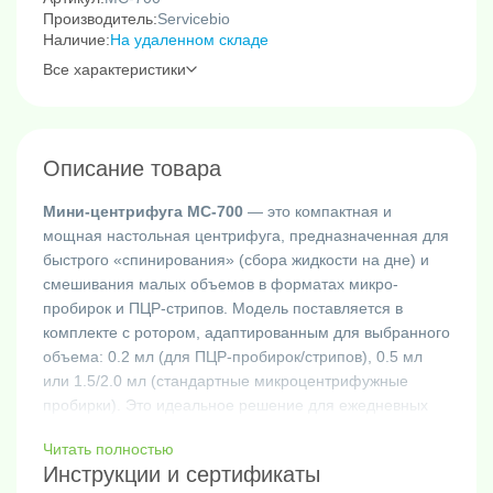
Производитель:
Servicebio
Наличие:
На удаленном складе
Все характеристики
Описание товара
Мини-центрифуга MC-700
— это компактная и
мощная настольная центрифуга, предназначенная для
быстрого «спинирования» (сбора жидкости на дне) и
смешивания малых объемов в форматах микро-
пробирок и ПЦР-стрипов. Модель поставляется в
комплекте с ротором, адаптированным для выбранного
объема: 0.2 мл (для ПЦР-пробирок/стрипов), 0.5 мл
или 1.5/2.0 мл (стандартные микроцентрифужные
пробирки). Это идеальное решение для ежедневных
рутинных задач в молекулярной биологии, биохимии,
Читать полностью
ПЦР-лабораториях и учебных классах.
Инструкции и сертификаты
Ключевые преимущества и функциональные