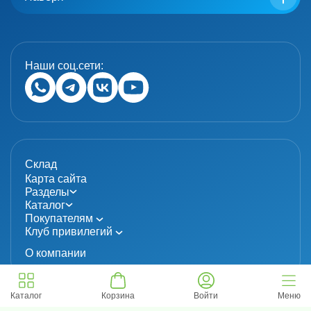
Наши соц.сети:
Склад
Карта сайта
Разделы
Каталог
Покупателям
Клуб привилегий
О компании
Каталог
Корзина
Войти
Меню
© 2024 «MolecuLab». Все права защищены.