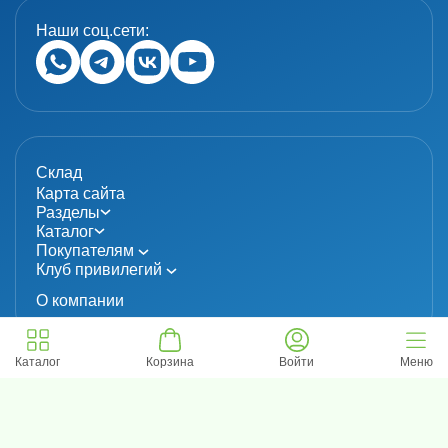
Наши соц.сети:
Склад
Карта сайта
Разделы
Каталог
Покупателям
Клуб привилегий
О компании
Каталог
Корзина
Войти
Меню
© 2024 «MolecuLab». Все права защищены.
Информация не является публичной офертой
Политика конфиденциальности