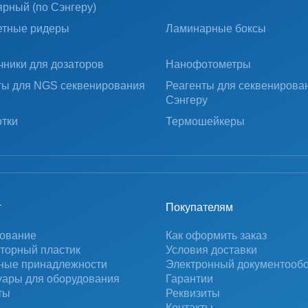
ярный (по Сэнгеру)
тные ридеры
Ламинарные боксы
чники для дозаторов
Нанофотометры
ты для NGS секвенирования
Реагенты для секвенирова
Сэнгеру
тки
Термошейкеры
г
Покупателям
ование
Как оформить заказ
торный пластик
Условия доставки
ные принадлежности
Электронный документооб
уары для оборудования
Гарантии
ты
Реквизиты
Контакты