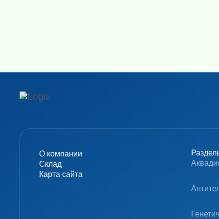
Амплификаторы "в реальном 
Генетически
Н
Раздел
О компании
Аквади
Склад
Карта сайта
Антите
Генети