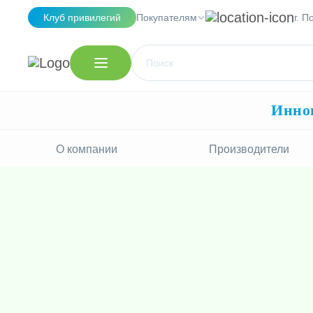
Клуб привилегий
Покупателям
г. 
Иннов
О компании
Производители