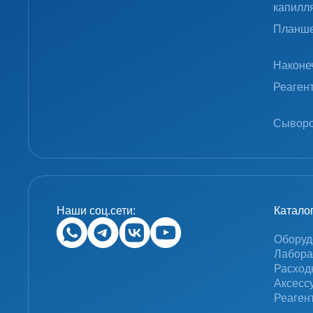
капилл
Планше
Наконе
Реаген
Сыворо
Наши соц.сети:
Катало
Оборуд
Лабора
Расход
Аксесс
Реаген