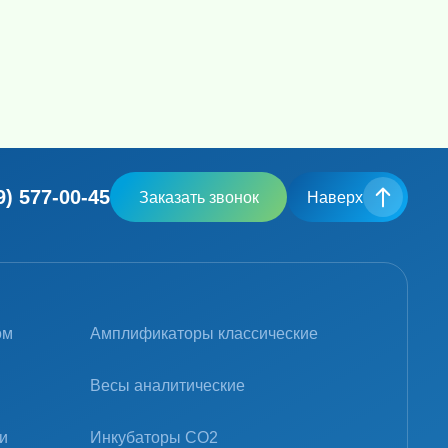
Гомогенизаторы с шариками (Шаровые мельницы)
Оборудование для электрофореза/блоттинга
Камеры для электрофореза и блоттинга
Пробоподготовка и детекция на месте происшествий
9) 577-00-45
Заказать звонок
Наверх
ом
Амплификаторы классические
Весы аналитические
и
Инкубаторы CO2