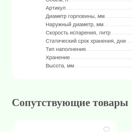
50 мм, а высота - 482 мм, что де
Артикул
Вес: криохранилище имеет вес 4,8
Диаметр горловины, мм
Скорость испарения: скорость исп
Наружный диаметр, мм
обеспечивая стабильность темпер
Скорость испарения, литр
Материал изготовления: криохра
Статический срок хранения, дни
обеспечивая прочность и долгове
Тип наполнения
Запирающая крышка и переносна
Хранение
закрытие и удобство использован
Высота, мм
Приобретая криохранилище объемом 
удобное устройство для безопасной
гарантируем качество вакуума боле
Сопутствующие товары