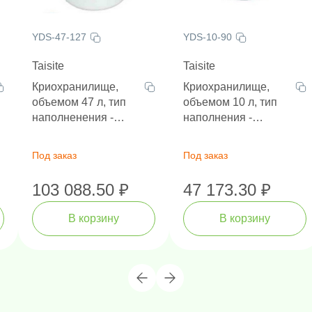
YDS-47-127
YDS-10-90
Taisite
Taisite
Криохранилище,
Криохранилище,
объемом 47 л, тип
объемом 10 л, тип
наполненения -
наполнения -
криоканистры,
криоканистры,
диаметр горловины
диаметр горловины
Под заказ
Под заказ
127 мм, высота 718
90 мм, высота 538
м
мм
103 088.50 ₽
47 173.30 ₽
В корзину
В корзину