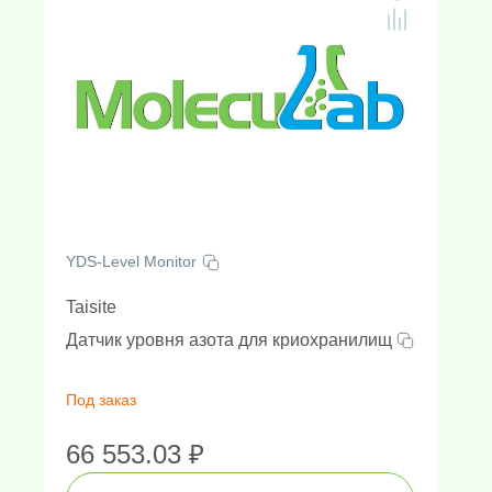
YDS-Level Monitor
Taisite
Датчик уровня азота для криохранилищ
Под заказ
Амплификаторы "в реальном 
Генетически
Н
66 553.03 ₽