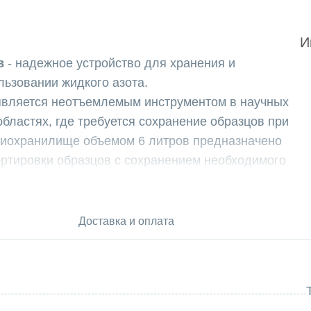
И
в
- надежное устройство для хранения и
льзовании жидкого азота.
является неотъемлемым инструментом в научных
бластях, где требуется сохранение образцов при
криохранилище объемом 6 литров предназначено
ртировки образцов с сохранением необходимого
анилища объемом 6 литров:
нилища можно разместить до 6 канистр для
Доставка и оплата
ое пространство для хранения.
хранилище позволяет сохранять образцы в
обеспечивая длительное время хранения.
нилища составляет 300 мм, диаметр горловины -