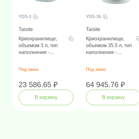
YDS-3
YDS-35
Taisite
Taisite
Криохранилище,
Криохранилище,
объемом 3 л, тип
объемом 35.5 л, тип
наполнения -
наполнения -
криоканистры,
криоканистры,
диаметр горловины
диаметр горловины
Под заказ
Под заказ
50 мм, высота 425
50 мм, высота 672
мм
мм
23 586.65 ₽
64 945.76 ₽
В корзину
В корзину