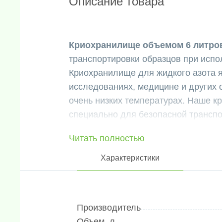
Описание товара
Криохранилище объемом 6 литро
транспортировки образцов при испо
Криохранилище для жидкого азота 
исследованиях, медицине и других о
очень низких температурах. Наше 
специально для безопасной транспо
температурного режима.
Читать полностью
Основные характеристики криохр
Вместительность: внутри криохра
Характеристики
образцов, обеспечивая достаточн
Статический срок хранения: крио
статическом режиме до 52 дней, 
Производитель
Размеры: общий диаметр криохра
Объем, л