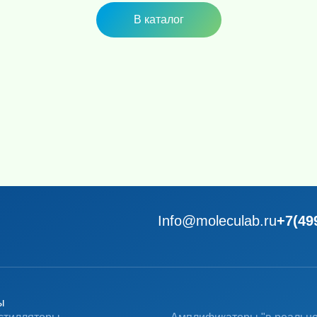
В каталог
Info@moleculab.ru
+7(49
ы