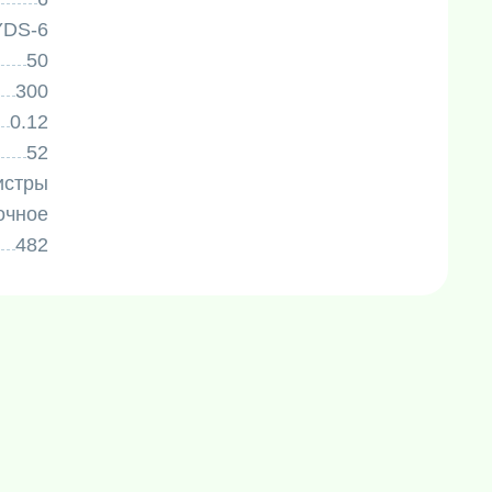
YDS-6
50
300
0.12
52
истры
очное
482