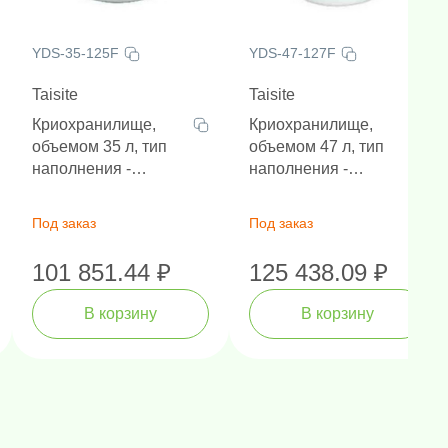
YDS-35-125F
YDS-47-127F
Taisite
Taisite
Криохранилище,
Криохранилище,
объемом 35 л, тип
объемом 47 л, тип
наполнения -
наполнения -
криоштативы,
криоштативы,
диаметр горловины
диаметр горловины
Под заказ
Под заказ
125 мм, высота 627
127 мм, высота 718
мм
мм
101 851.44 ₽
125 438.09 ₽
В корзину
В корзину