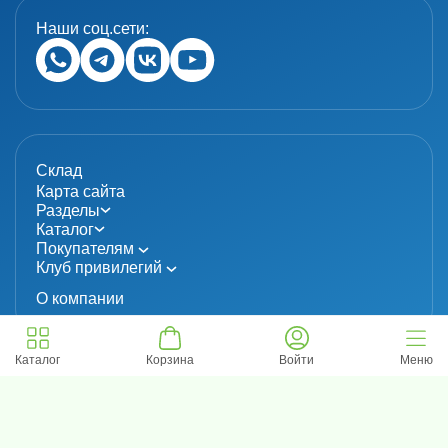
Наши соц.сети:
Склад
Карта сайта
Разделы
Каталог
Покупателям
Клуб привилегий
О компании
Каталог
Корзина
Войти
Меню
© 2024 «MolecuLab». Все права защищены.
Информация не является публичной офертой
Политика конфиденциальности