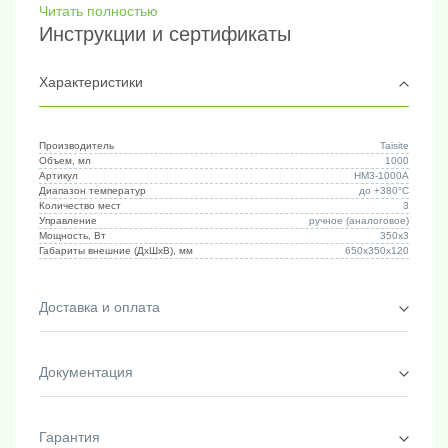
Читать полностью
прибора с высокой точностью.
Инструкции и сертификаты
Характеристики
Производитель
Taisite
Объем, мл
1000
Артикул
HM3-1000A
Диапазон температур
до +380°C
Количество мест
3
Управление
ручное (аналоговое)
Мощность, Вт
350х3
Габариты внешние (ДхШхВ), мм
650х350х120
Доставка и оплата
Документация
Гарантия