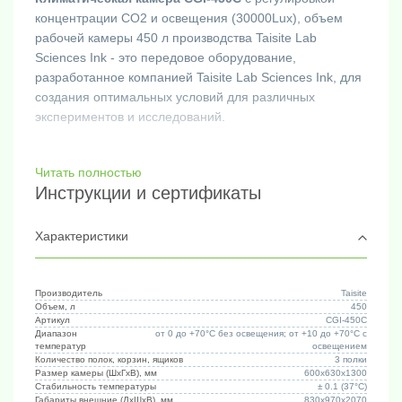
концентрации CO2 и освещения (30000Lux), объем
рабочей камеры 450 л производства Taisite Lab
Sciences Ink - это передовое оборудование,
разработанное компанией Taisite Lab Sciences Ink, для
создания оптимальных условий для различных
экспериментов и исследований.
Эта климатическая камера идеально подходит для
Читать полностью
выращивания растений и культуры тканей в условиях
Инструкции и сертификаты
низкого содержания кислорода, таких как
проращивание семян, выращивание семян и
эксперименты с микробными культурами. Она также
Характеристики
может использоваться для разведения насекомых и
мелких животных, определения БПК для мониторинга
качества воды, специального испытательного
Производитель
Taisite
Объем, л
450
оборудования и тестирования CO2 для других целей.
Артикул
CGI-450C
Камера подходит для исследований в области наук о
Диапазон
от 0 до +70°C без освещения; от +10 до +70°C с
температур
освещением
жизни, клеточной микробиологии, молекулярно-
Количество полок, корзин, ящиков
3 полки
генетической наследственности.
Размер камеры (ШхГхВ), мм
600х630х1300
Стабильность температуры
± 0.1 (37°C)
Габариты внешние (ДхШхВ), мм
830х970х2070