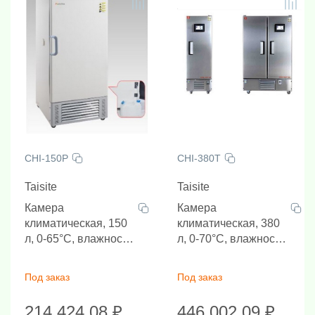
исследований. Идеально подходит для использования
в различных областях, таких как биотехнология,
медицина, сельское хозяйство, аквакультура и
животноводство, где точное контролирование
окружающей среды является критически важным.
CHI-150P
CHI-380T
Taisite
Taisite
Камера
Камера
климатическая, 150
климатическая, 380
л, 0-65°C, влажность
л, 0-70°C, влажность
35-90 %
40-95 %
Под заказ
Под заказ
214 424.08 ₽
446 002.09 ₽