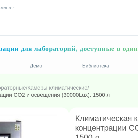
Помона
ации для лабораторий, доступные в оди
Демо
Библиотека
ораторные
/
Камеры климатические
/
ации CO2 и освещения (30000Lux), 1500 л
Климатическая к
концентрации CO
1500 л