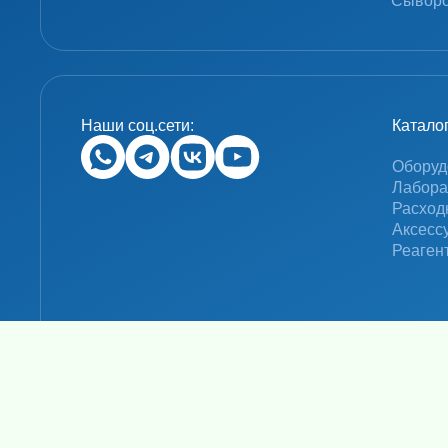
Сыворо
Наши соц.сети:
Катало
Оборуд
Лабора
Расход
Аксесс
Реаген
© 2024 «MolecuLab». Все права защищены.