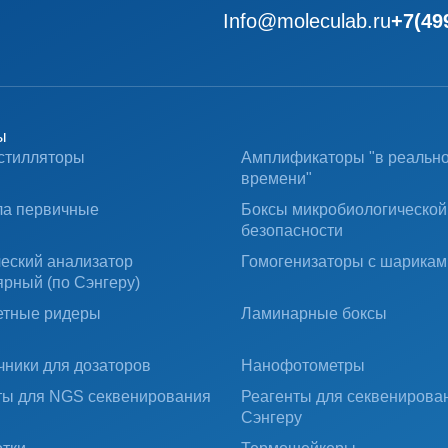
Info@moleculab.ru
+7(49
ы
стилляторы
Амплификаторы "в реальн
времени"
ла первичные
Боксы микробиологической
безопасности
ческий анализатор
Гомогенизаторы с шарикам
ярный (по Сэнгеру)
тные ридеры
Ламинарные боксы
чники для дозаторов
Нанофотометры
ты для NGS секвенирования
Реагенты для секвенирова
Сэнгеру