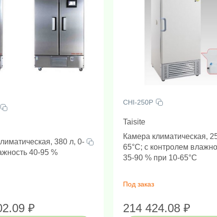
времени"
й анализатор капиллярный (по Сэнгеру)
аучное и контрольно-аналитическое оборудование
Анализаторы многопараметрические
Боксы микробиологической безопасности
Диспенсеры (Бутылочные дозаторы и диспенсеры)
Оборудование для твердофазной экстракции (ТФЭ)
Морозильники и морозильники низкотемпературные
CHI-250P
Taisite
Камера климатическая, 25
лиматическая, 380 л, 0-
65°C; с контролем влажн
ажность 40-95 %
35-90 % при 10-65°C
Под заказ
02.09 ₽
214 424.08 ₽