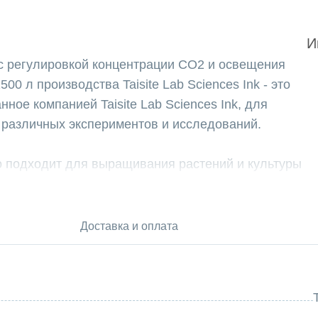
И
с регулировкой концентрации CO2 и освещения
00 л производства Taisite Lab Sciences Ink - это
ное компанией Taisite Lab Sciences Ink, для
 различных экспериментов и исследований.
о подходит для выращивания растений и культуры
ния кислорода, таких как проращивание семян,
 с микробными культурами. Она также может
секомых и мелких животных, определения БПК для
Доставка и оплата
льного испытательного оборудования и
. Камера подходит для исследований в области
огии, молекулярно-генетической наследственности.