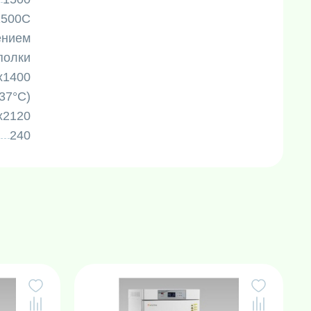
1500C
ением
полки
х1400
(37°C)
х2120
240