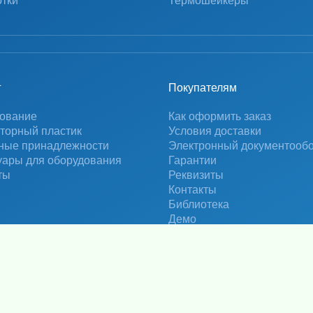
тки
Термошейкеры
г
Покупателям
ование
Как оформить заказ
торный пластик
Условия доставки
ные принадлежности
Электронный документооб
уары для оборудования
Гарантии
ты
Реквизиты
Контакты
Библиотека
Демо
Информация не является публичной офертой