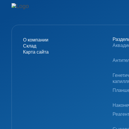
Раздел
О компании
Аквади
Склад
Карта сайта
Антите
Генети
капилл
Планше
Наконе
Реаген