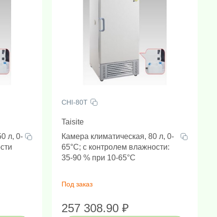
Гомогенизаторы с шариками (Шаровые мельницы)
Оборудование для электрофореза/блоттинга
Камеры для электрофореза и блоттинга
Пробоподготовка и детекция на месте происшествий
CHI-80T
Taisite
0 л, 0-
Камера климатическая, 80 л, 0-
ости
65°C; с контролем влажности:
35-90 % при 10-65°C
Под заказ
257 308.90 ₽