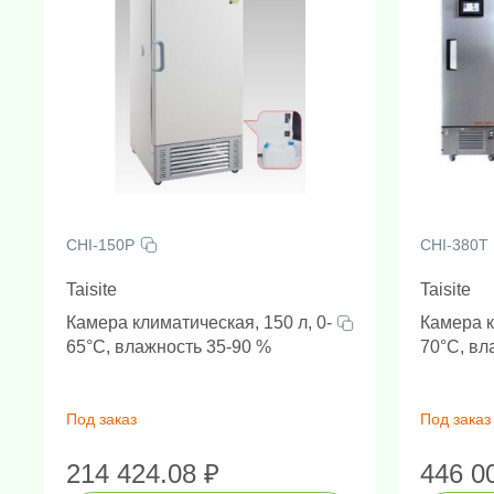
среды является критически важным.
Амплификаторы "в реальном 
Генетически
Н
CHI-150P
CHI-380T
Taisite
Taisite
Камера климатическая, 150 л, 0-
Камера к
65°C, влажность 35-90 %
70°C, вл
Под заказ
Под заказ
214 424.08 ₽
446 0