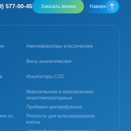
9) 577-00-45
Заказать звонок
Наверх
ом
Амплификаторы классические
Весы аналитические
и
Инкубаторы CO2
Морозильники и морозильники
низкотемпературные
Пробирки центрифужные
ния по
Реагенты для культивирования
клеток