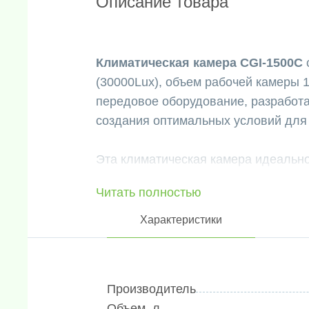
Описание товара
Климатическая камера CGI-1500C
(30000Lux), объем рабочей камеры 15
передовое оборудование, разработан
создания оптимальных условий для
Эта климатическая камера идеальн
тканей в условиях низкого содержа
Читать полностью
выращивание семян и эксперименты
использоваться для разведения на
Характеристики
мониторинга качества воды, специа
тестирования CO2 для других целей
наук о жизни, клеточной микробиол
Производитель
Объем, л