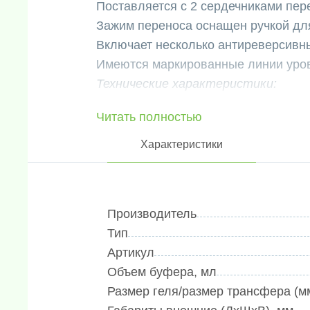
Поставляется с 2 сердечниками пер
Зажим переноса оснащен ручкой дл
Включает несколько антиреверсивны
Имеются маркированные линии уров
Технические характеристики:
1. Двойная структура пластин, сов
Читать полностью
2H.
2. Резервуар для электрофореза от
Характеристики
процессе одной инъекции, отличает
прозрачностью и стабильностью пр
3. Зажим переноса имеет четко обо
Производитель
полюса, оснащен ручками для удоб
Тип
4. Высокая эффективность блоттинг
Артикул
20~40 минут.
Объем буфера, мл
6. Возможность блоттинга четырех 
Размер геля/размер трансфера (м