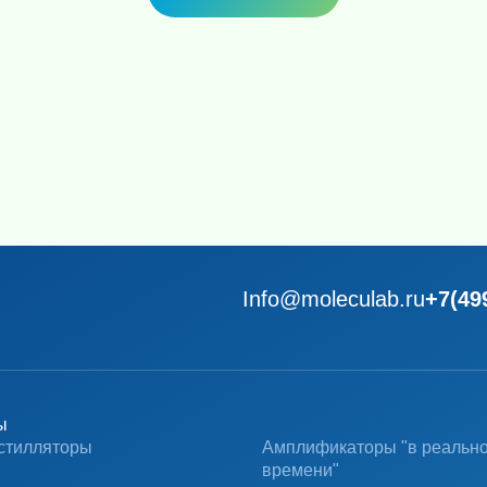
Info@moleculab.ru
+7(49
ы
стилляторы
Амплификаторы "в реальн
времени"