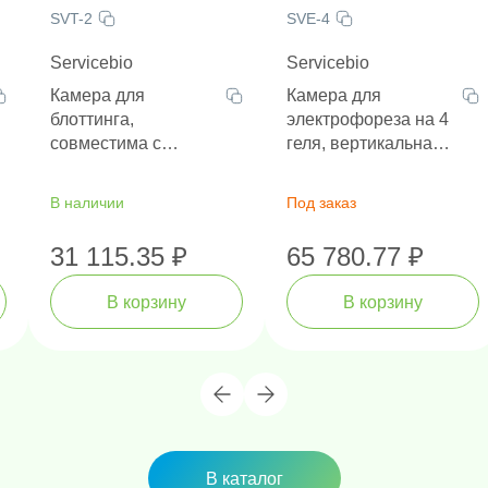
SVT-2
SVE-4
Servicebio
Servicebio
Камера для
Камера для
блоттинга,
электрофореза на 4
совместима с
геля, вертикальная,
камерой SVE-2
размер геля 83 х 73
мм,
В наличии
Под заказ
интегрированная
система заливки
31 115.35 ₽
65 780.77 ₽
геля
В корзину
В корзину
В каталог