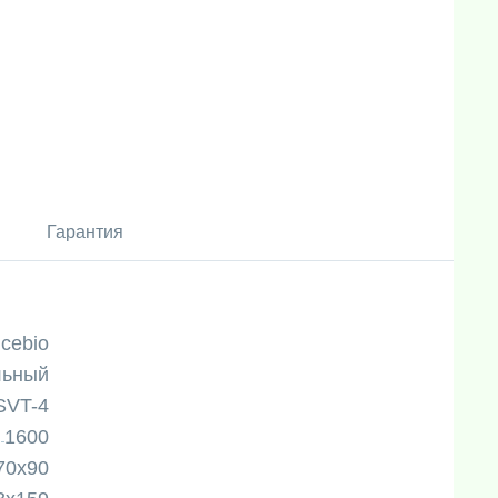
Гарантия
icebio
льный
SVT-4
1600
70х90