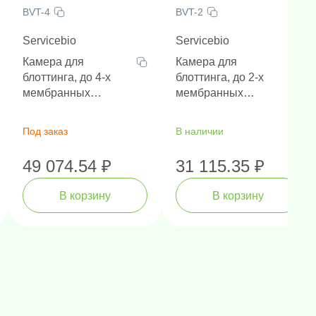
BVT-4
BVT-2
Servicebio
Servicebio
Камера для
Камера для
блоттинга, до 4-х
блоттинга, до 2-х
мембранных
мембранных
переносов,
переносов,
совместима с
совместим с BVE-4
Под заказ
В наличии
камерой BVE-4
49 074.54 ₽
31 115.35 ₽
В корзину
В корзину