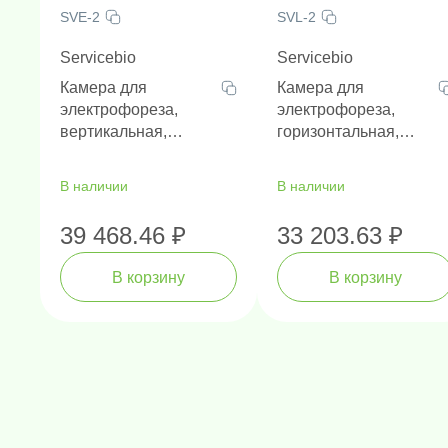
SVE-2
SVL-2
Servicebio
Servicebio
Камера для
Камера для
электрофореза,
электрофореза,
вертикальная,
горизонтальная,
размер геля 83 х 73
размер гелей 120 х
мм,
120 мм, 60 х 120 мм,
В наличии
В наличии
интегрированная
120 х 60 мм, 60 х 60
система заливки
мм
39 468.46 ₽
33 203.63 ₽
геля
В корзину
В корзину