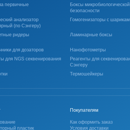
ла первичные
Боксы микробиологической
безопасности
ческий анализатор
Гомогенизаторы с шарикам
ярный (по Сэнгеру)
тные ридеры
Ламинарные боксы
чники для дозаторов
Нанофотометры
ты для NGS секвенирования
Реагенты для секвенирова
Сэнгеру
тки
Термошейкеры
г
Покупателям
ование
Как оформить заказ
торный пластик
Условия доставки