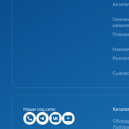
Антите
Генети
капилл
Планше
Наконе
Реаген
Сыворо
Наши соц.сети:
Катало
Оборуд
Лабора