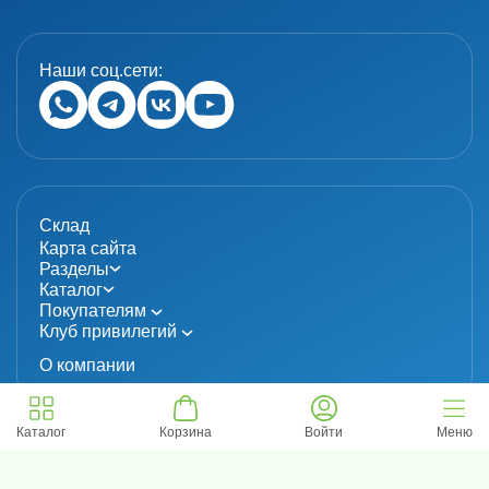
Наши соц.сети:
Склад
Карта сайта
Разделы
Каталог
Покупателям
Клуб привилегий
О компании
Каталог
Корзина
Войти
Меню
© 2024 «MolecuLab». Все права защищены.
Информация не является публичной офертой
Политика конфиденциальности