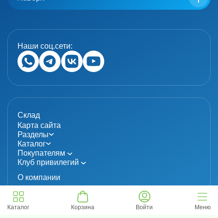
Наши соц.сети:
Склад
Карта сайта
Разделы
Каталог
Покупателям
Клуб привилегий
О компании
Каталог
Корзина
Войти
Меню
© 2024 «MolecuLab». Все права защищены.