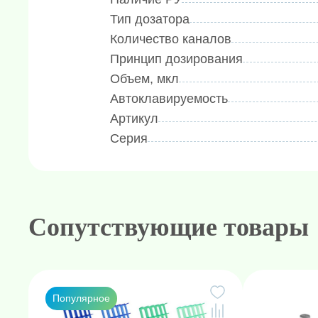
Особенностью дозатора является
Тип дозатора
микрообъемах. Это позволяет то
Количество каналов
жидкости, обеспечивая высокую т
Принцип дозирования
Дозатор пипеточный одноканальн
Объем, мкл
автоклавируемым конусом и сбрас
Автоклавируемость
стерильность и гигиеничность пр
Артикул
Приобретая дозатор пипеточный одн
Серия
надежный и удобный инструмент, ко
ваших лабораторных работах.
Сопутствующие товары
Популярное