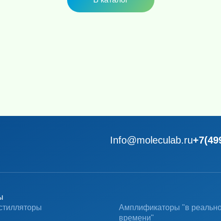
Info@moleculab.ru
+7(49
ы
стилляторы
Амплификаторы "в реальн
времени"