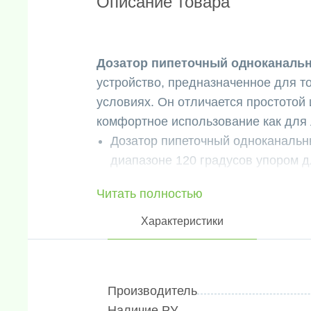
Описание товара
Дозатор пипеточный одноканальн
устройство, предназначенное для т
условиях. Он отличается простотой
комфортное использование как для л
Дозатор пипеточный одноканальн
диапазоне 120 градусов упором дл
обеспечивает удобство при работ
Читать полностью
выполненная из полимера с акти
дополнительную гигиеничность и 
Характеристики
Дозатор пипеточный одноканальны
сбрасыванием наконечников благ
Это позволяет снизить усилие на
Производитель
комфорт и удобство в использова
Наличие РУ