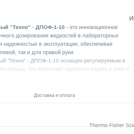
И
ый "Техно" - ДПОФ-1-10
- это инновационное
очного дозирования жидкостей в лабораторных
 и надежностью в эксплуатации, обеспечивая
евой, так и для правой руки.
ый "Техно" - ДПОФ-1-10 оснащен регулируемым в
я пальца, что позволяет идеально сидеть в руке и
е. Интегрированная защита поверхности,
вными ионами серебра, обеспечивает
защиту от микробов.
Доставка и оплата
й "Техно" - ДПОФ-1-10 также обладает легким
одаря запатентованному блоковому механизму.
 50% при сбрасывании наконечников, обеспечивая
Thermo Fisher Scie
нии.