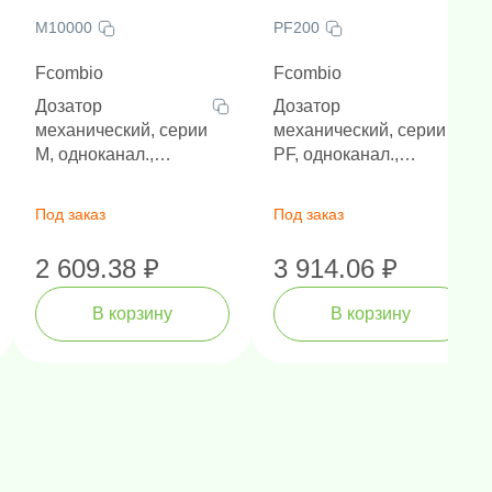
M10000
PF200
Fcombio
Fcombio
Дозатор
Дозатор
механический, серии
механический, серии
M, одноканал.,
PF, одноканал.,
перем. объем, 2000-
фикс. объем, 200
10000 мкл, автоклав.
мкл, автоклав.
Под заказ
Под заказ
наконеч.
наконеч.
2 609.38 ₽
3 914.06 ₽
В корзину
В корзину