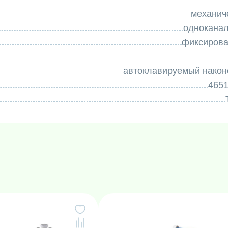
 механизм супервыталкивания жидкости на
механич
чно и эффективно дозировать малые объемы
однокана
очность и контролируемость процесса.
фиксиров
ый "Техно" - ДПОФ-1-10 оснащен
ывателем наконечников, что обеспечивает
автоклавируемый након
и использовании дозатора.
465
оканальный "Техно" - ДПОФ-1-10, вы получаете
торый обеспечит точность и эффективность в