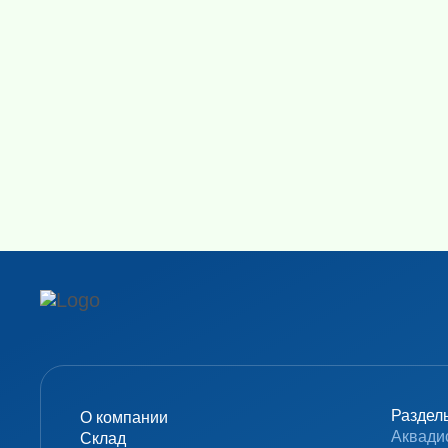
Раздел
О компании
Аквади
Склад