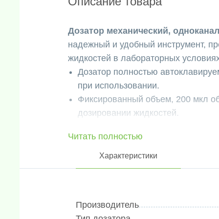
Описание товара
Дозатор механический, однокана
надежный и удобный инструмент, п
жидкостей в лабораторных условиях
Дозатор полностью автоклавируе
при использовании.
Фиксированный объем, 200 мкл об
дозировании жидкостей.
Приобретая дозатор механический, 
Читать полностью
вы получаете надежный инструмент,
ваших лабораторных работах. Он и
Характеристики
направлениях, где требуется точно
Дозатор механический, одноканальн
незаменимый инструмент для лабора
Производитель
где требуется точное и контролиру
Тип дозатора