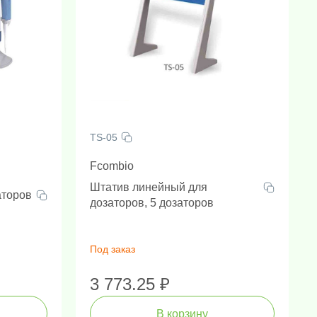
TS-05
Fcombio
Штатив линейный для
аторов
дозаторов, 5 дозаторов
Под заказ
Гомогенизаторы с шариками (Шаровые мельницы)
Оборудование для электрофореза/блоттинга
Камеры для электрофореза и блоттинга
Пробоподготовка и детекция на месте происшествий
3 773.25 ₽
В корзину