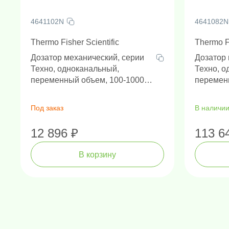
4641102N
4641082N
Thermo Fisher Scientific
Thermo Fi
Дозатор механический, серии
Дозатор 
Техно, одноканальный,
Техно, о
переменный объем, 100-1000
переменн
мкл, автоклавируемый
автокла
наконечник, наличие РУ
наличие
Под заказ
В наличи
12 896 ₽
113 6
В корзину