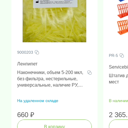
9000203
PR-5
Ленпипет
Serviceb
Наконечники, объем 5-200 мкл,
Штатив д
без фильтра, нестерильные,
мест
универсальные, наличие РУ,
1000 шт/упак
На удаленном складе
В наличи
Амплификаторы "в реальном 
Генетически
Н
660 ₽
2 365
В корзину