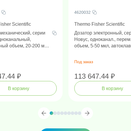
4620032
sher Scientific
Thermo Fisher Scientific
механический, серии
Дозатор электронный, се
дноканальный,
Новус, одноканал., перем
ый объем, 20-200 мкл,
объем, 5-50 мкл, автоклав
вируемый наконечник,
наконеч.
 РУ
и
Под заказ
47.44 ₽
113 647.44 ₽
В корзину
В корзину