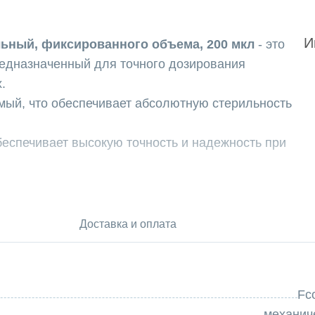
И
льный, фиксированного объема, 200 мкл
- это
редназначенный для точного дозирования
.
мый, что обеспечивает абсолютную стерильность
еспечивает высокую точность и надежность при
одноканальный, фиксированного объема, 200 мкл,
 который обеспечит точность и эффективность в
деально подходит для использования в различных
Доставка и оплата
е дозирование жидкостей.
ый, фиксированного объема, 200 мкл - это
торных исследований, анализов и других задач,
Fc
емое дозирование жидкостей.
механич