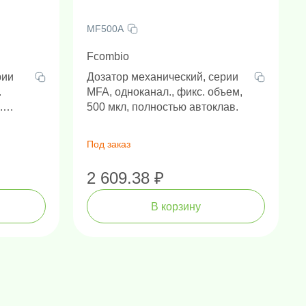
MF500A
Fcombio
рии
Дозатор механический, серии
.
MFA, одноканал., фикс. объем,
.
500 мкл, полностью автоклав.
Под заказ
2 609.38 ₽
В корзину