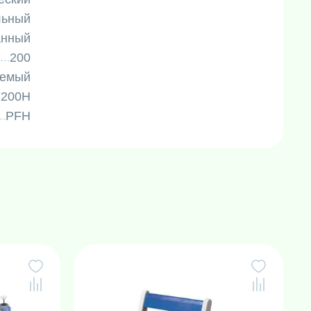
льный
анный
200
уемый
200H
PFH