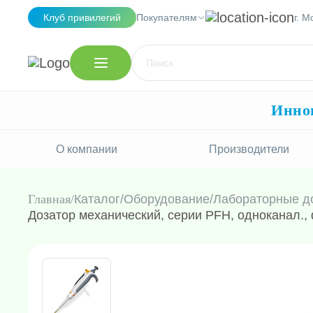
Клуб привилегий
Покупателям
г. М
Иннов
О компании
Производители
Главная
Каталог
/
Оборудование
/
Лабораторные д
Дозатор механический, серии PFH, одноканал., 