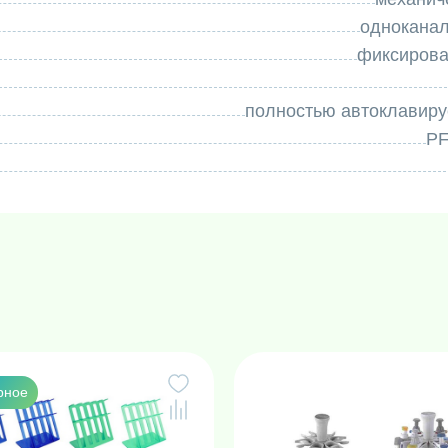
однокана
фиксиров
полностью автоклавир
PF
рное