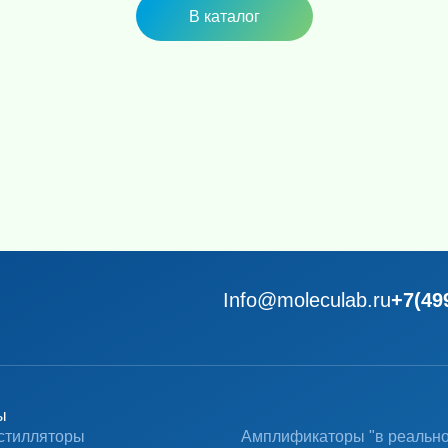
В каталог
Info@moleculab.ru
+7(49
ы
стилляторы
Амплификаторы "в реальн