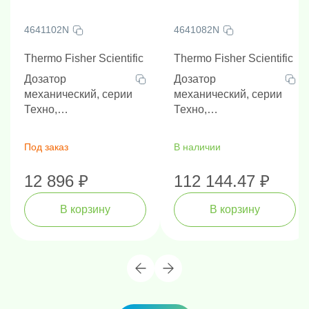
4641102N
4641082N
Thermo Fisher Scientific
Thermo Fisher Scientific
Дозатор
Дозатор
механический, серии
механический, серии
Техно,
Техно,
одноканальный,
одноканальный,
переменный объем,
переменный объем,
Под заказ
В наличии
100-1000 мкл,
20-200 мкл,
автоклавируемый
автоклавируемый
12 896 ₽
112 144.47 ₽
наконечник, наличие
наконечник, наличие
РУ
РУ
В корзину
В корзину