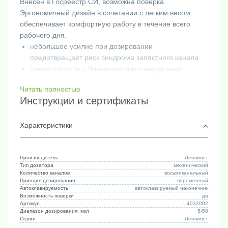
Внесен в Госреестр СИ, возможна поверка.
Эргономичный дизайн в сочетании с легким весом
обеспечивает комфортную работу в течение всего
рабочего дня.
небольшое усилие при дозировании
предотвращает риск синдрома запястного канала
совместимость с большинством стандартных
наконечников
Читать полностью
автоклавируемая нижняя часть дозатора
Инструкции и сертификаты
химически стойкий материал рукоятки,устойчивый
к УФ-излучению
4-х разрядный дисплей
Характеристики
гарантия 12 месяцев
Производитель
Ленпипет
Тип дозатора
механический
Количество каналов
восьмиканальный
Принцип дозирования
переменный
Автоклавируемость
автоклавируемый наконечник
Возможность поверки
да
Артикул
4032002
Диапазон дозирования, мкл
5-50
Серия
Ленпипет