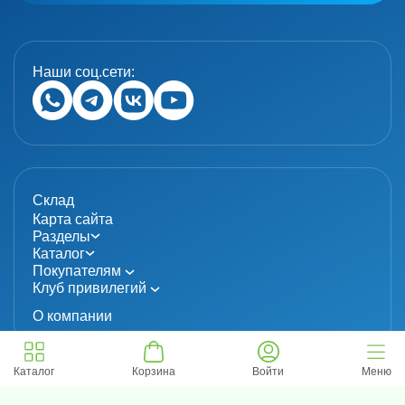
Наши соц.сети:
Склад
Карта сайта
Разделы
Каталог
Покупателям
Клуб привилегий
О компании
Каталог
Корзина
Войти
Меню
© 2024 «MolecuLab». Все права защищены.
Информация не является публичной офертой