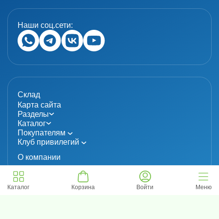
Наши соц.сети:
Склад
Карта сайта
Разделы
Каталог
Покупателям
Клуб привилегий
О компании
Каталог
Корзина
Войти
Меню
© 2024 «MolecuLab». Все права защищены.
Информация не является публичной офертой
Политика конфиденциальности