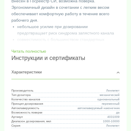
Внесен в Госреестр СИ, возможна поверка.
Эргономичный дизайн в сочетании с легким весом
обеспечивает комфортную работу в течение всего
рабочего дня.
небольшое усилие при дозировании
предотвращает риск синдрома запястного канала
совместимость с большинством стандартных
наконечников
Читать полностью
автоклавируемая нижняя часть дозатора
Инструкции и сертификаты
химически стойкий материал рукоятки,устойчивый
к УФ-излучению
4-х разрядный дисплей
Характеристики
гарантия 12 месяцев
Производитель
Ленпипет
Тип дозатора
механический
Количество каналов
одноканальный
Принцип дозирования
переменный
Автоклавируемость
автоклавируемый наконечник
Возможность поверки
да
Артикул
4031009
Диапазон дозирования, мкл
1000-10000
Серия
Ленпипет