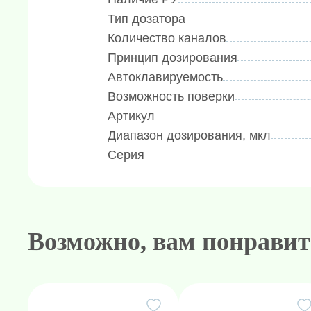
- Возможность метрологической пов
Тип дозатора
измерительным приборам
Количество каналов
- Простота использования и надёжн
Принцип дозирования
длительном пипетировании
Автоклавируемость
Поставляется с первичной метролог
Возможность поверки
Артикул
Диапазон дозирования, мкл
Серия
Возможно, вам понравит