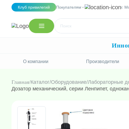
Клуб привилегий
Покупателям
г. М
Иннов
О компании
Производители
Главная
Каталог
/
Оборудование
/
Лабораторные д
Дозатор механический, серии Ленпипет, однока