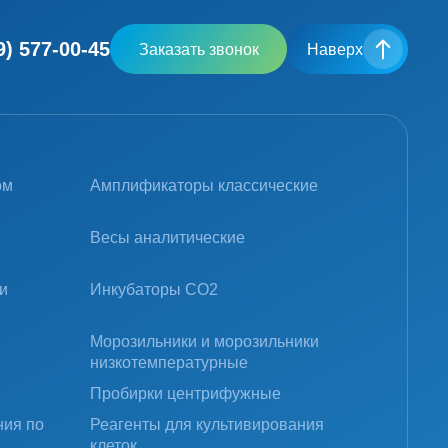
9) 577-00-45
Заказать звонок
Наверх
ом
Амплификаторы классические
Весы аналитические
и
Инкубаторы CO2
Морозильники и морозильники
низкотемпературные
Пробирки центрифужные
ния по
Реагенты для культивирования
клеток