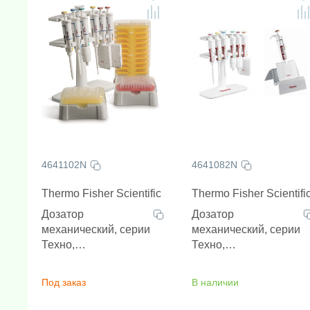
Амплификаторы "в реальном 
Генетически
Н
4641102N
4641082N
Thermo Fisher Scientific
Thermo Fisher Scientifi
Дозатор
Дозатор
механический, серии
механический, серии
Техно,
Техно,
одноканальный,
одноканальный,
переменный объем,
переменный объем,
Под заказ
В наличии
100-1000 мкл,
20-200 мкл,
автоклавируемый
автоклавируемый