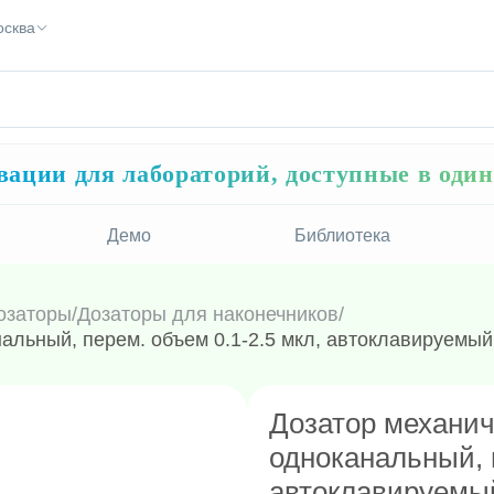
осква
ации для лабораторий, доступные в оди
Демо
Библиотека
озаторы
/
Дозаторы для наконечников
/
нальный, перем. объем 0.1-2.5 мкл, автоклавируемый
Дозатор механич
одноканальный, п
автоклавируемы