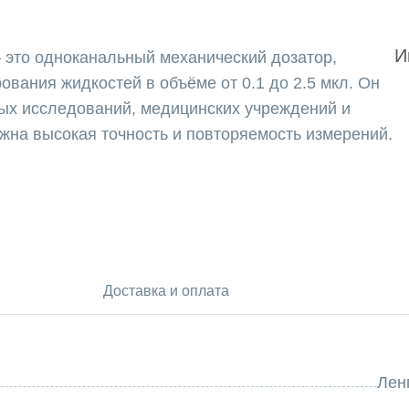
И
 это одноканальный механический дозатор,
вания жидкостей в объёме от 0.1 до 2.5 мкл. Он
ых исследований, медицинских учреждений и
на высокая точность и повторяемость измерений.
й
л
кл — для максимальной точности
Доставка и оплата
обной идентификации
тойкостью к химическим реагентам, УФ-излучению
Лен
никами на 0.5-10 мкл