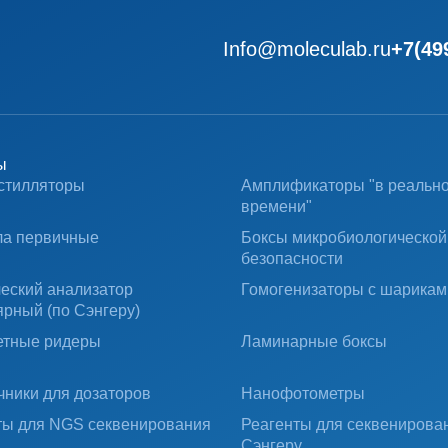
Info@moleculab.ru
+7(49
ы
стилляторы
Амплификаторы "в реальн
времени"
ла первичные
Боксы микробиологической
безопасности
ческий анализатор
Гомогенизаторы с шарикам
ярный (по Сэнгеру)
тные ридеры
Ламинарные боксы
чники для дозаторов
Нанофотометры
ты для NGS секвенирования
Реагенты для секвенирова
Сэнгеру