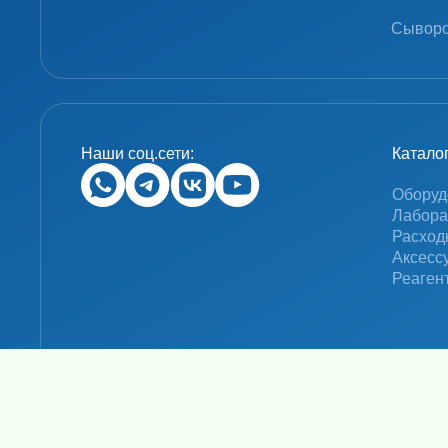
Сыворо
Наши соц.сети:
Катало
Оборуд
Лабора
Расход
Аксесс
Реаген
© 2024 «MolecuLab». Все права защищены.