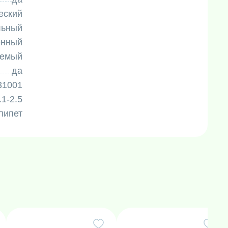
еский
льный
енный
уемый
да
31001
.1-2.5
пипет