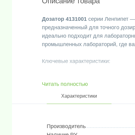
Описание товара
Дозатор 4131001
серии Ленпипет —
предназначенный для точного дозиро
идеально подходит для лабораторн
промышленных лабораторий, где важ
Ключевые характеристики:
- Тип: Механический, одноканальны
Читать полностью
- Диапазон дозирования: 0.1–2.5 мк
- Шаг регулировки объема: 0.002 м
Характеристики
- Цвет корпуса: Бежевый — для уд
- Материал: Обладающий высокой с
и стерилизации при 121 С°
Производитель
- Наконечники: Совместим с наконеч
Наличие РУ