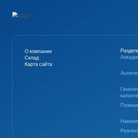
Раздел
О компании
Аквади
Склад
Карта сайта
Антите
Генети
капилл
Планше
Наконе
Реаген