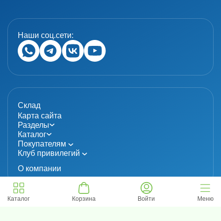
Наши соц.сети:
Склад
Карта сайта
Разделы
Каталог
Покупателям
Клуб привилегий
О компании
Каталог
Корзина
Войти
Меню
© 2024 «MolecuLab». Все права защищены.
Информация не является публичной офертой
Политика конфиденциальности