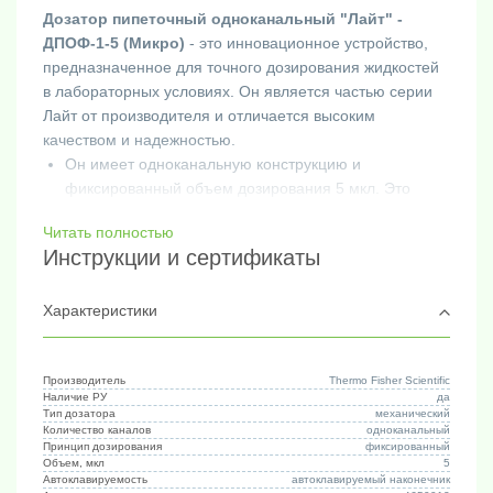
Дозатор пипеточный одноканальный "Лайт" -
ДПОФ-1-5 (Микро)
- это инновационное устройство,
предназначенное для точного дозирования жидкостей
в лабораторных условиях. Он является частью серии
Лайт от производителя и отличается высоким
качеством и надежностью.
Он имеет одноканальную конструкцию и
фиксированный объем дозирования 5 мкл. Это
позволяет точно и контролируемо дозировать
Читать полностью
нужное количество жидкости.
Инструкции и сертификаты
Выполнен из высококачественных материалов,
обеспечивающих его прочность и долговечность. Он
прост в использовании и надежен в работе. Объем
Характеристики
дозирования четко отображается на дисплее, что
облегчает контроль процесса дозирования.
Дозатор пипеточный одноканальный "Лайт" - ДПОФ-1-5
Производитель
Thermo Fisher Scientific
Наличие РУ
да
(Микро) идеально подходит для использования в
Тип дозатора
механический
различных лабораторных исследованиях, анализах и
Количество каналов
одноканальный
Принцип дозирования
фиксированный
других приложениях, где требуется точное и
Объем, мкл
5
контролируемое дозирование жидкостей объемом 5
Автоклавируемость
автоклавируемый наконечник