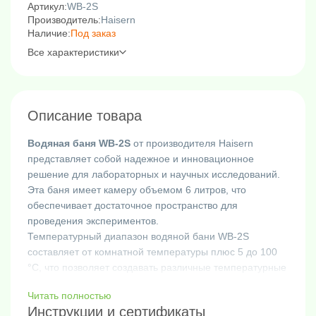
Артикул:
WB-2S
Производитель:
Haisern
Наличие:
Под заказ
Все характеристики
Описание товара
Водяная баня WB-2S
от производителя Haisern
представляет собой надежное и инновационное
решение для лабораторных и научных исследований.
Эта баня имеет камеру объемом 6 литров, что
обеспечивает достаточное пространство для
проведения экспериментов.
Температурный диапазон водяной бани WB-2S
составляет от комнатной температуры плюс 5 до 100
°C, что позволяет создавать различные температурные
условия для исследований. Баня оснащена 2
Читать полностью
отверстиями, для размещения посуды разного
Инструкции и сертификаты
диаметра.