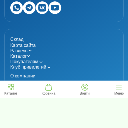
Склад
Карта сайта
Разделы
Каталог
Покупателям
Клуб привилегий
О компании
Каталог
Корзина
Войти
Меню
© 2024 «MolecuLab». Все права защищены.
Информация не является публичной офертой
Политика конфиденциальности