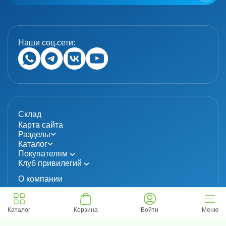
Наши соц.сети:
Склад
Карта сайта
Разделы
Каталог
Покупателям
Клуб привилегий
О компании
Каталог
Корзина
Войти
Меню
© 2024 «MolecuLab». Все права защищены.
Информация не является публичной офертой