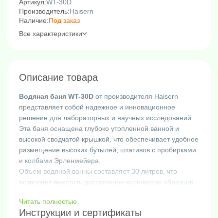
Артикул:
WT-30D
Производитель:
Haisern
Наличие:
Под заказ
Все характеристики
Описание товара
Водяная баня WT-30D
от производителя Haisern
представляет собой надежное и инновационное
решение для лабораторных и научных исследований.
Эта баня оснащена глубоко утопленной ванной и
высокой сводчатой крышкой, что обеспечивает удобное
размещение высоких бутылей, штативов с пробирками
и колбами Эрленмейера.
Объем водяной ванны составляет 30 литров, что
позволяет вместить достаточное количество образцов
для взаимодействия с водой. Диапазон температур
Читать полностью
водяной бани WT-30D составляет от комнатной
Инструкции и сертификаты
температуры плюс 5 до 100 C, что обеспечивает