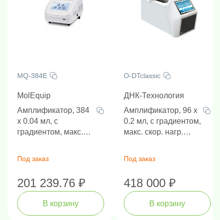
MQ-384E
O-DTclassic
MolEquip
ДНК-Технология
Амплификатор, 384
Амплификатор, 96 x
x 0.04 мл, c
0.2 мл, c градиентом,
градиентом, макс.
макс. скор. нагр.
скор. нагр. 4.5°C/сек,
3.5°C/сек, охл. 3.3
охл. 4 °C/сек
°C/сек
Под заказ
Под заказ
201 239.76 ₽
418 000 ₽
В корзину
В корзину